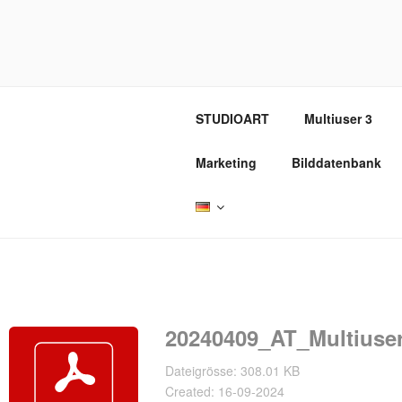
Zum
Inhalt
REVOX SU
springen
STUDIOART
Multiuser 3
Marketing
Bilddatenbank
20240409_AT_Multiuse
Dateigrösse: 308.01 KB
Created: 16-09-2024