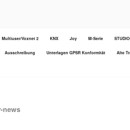
PPORT PORTAL
Multiuser/Voxnet 2
KNX
Joy
M-Serie
STUDI
Ausschreibung
Unterlagen GPSR Konformität
Alte T
r-news