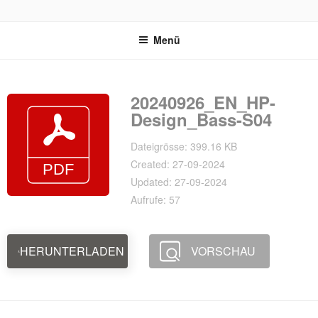
Zum
REVOX SUPPORT PORTAL
Inhalt
Menü
springen
20240926_EN_HP-
Design_Bass-S04
Dateigrösse: 399.16 KB
Created: 27-09-2024
Updated: 27-09-2024
Aufrufe: 57
HERUNTERLADEN
VORSCHAU