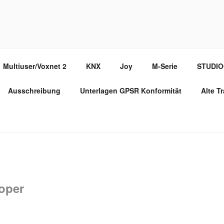
PPORT PORTAL
Multiuser/Voxnet 2
KNX
Joy
M-Serie
STUDI
Ausschreibung
Unterlagen GPSR Konformität
Alte T
oper