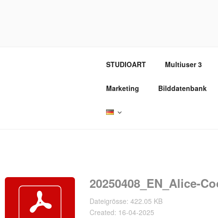
Zum
Inhalt
REVOX SU
springen
STUDIOART
Multiuser 3
Marketing
Bilddatenbank
20250408_EN_Alice-Co
Dateigrösse: 422.05 KB
Created: 16-04-2025