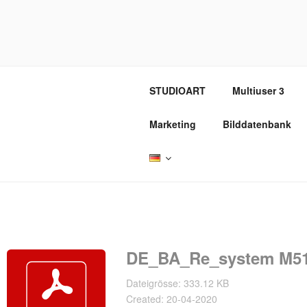
Zum
Inhalt
REVOX SU
springen
STUDIOART
Multiuser 3
Marketing
Bilddatenbank
DE_BA_Re_system M51
Dateigrösse: 333.12 KB
Created: 20-04-2020