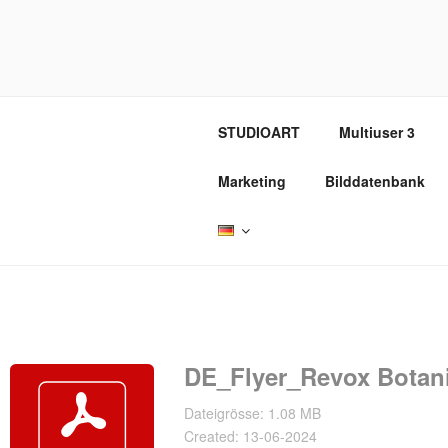
Zum
Inhalt
REVOX SU
springen
STUDIOART
Multiuser 3
Marketing
Bilddatenbank
DE_Flyer_Revox Botan
Dateigrösse: 1.08 MB
Created: 13-06-2024