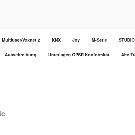
PPORT PORTAL
Multiuser/Voxnet 2
KNX
Joy
M-Serie
STUDI
Ausschreibung
Unterlagen GPSR Konformität
Alte T
ic