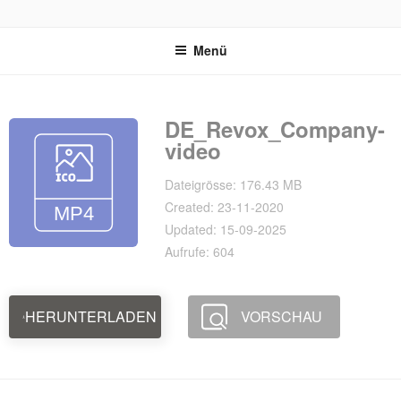
Zum
REVOX SUPPORT PORTAL
Inhalt
Menü
springen
DE_Revox_Company-
video
Dateigrösse: 176.43 MB
Created: 23-11-2020
Updated: 15-09-2025
Aufrufe: 604
HERUNTERLADEN
VORSCHAU