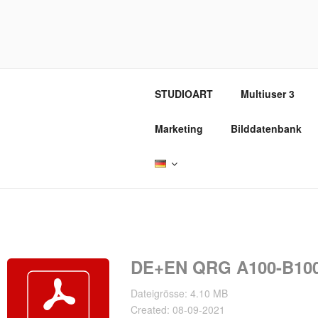
Zum
Inhalt
REVOX SU
springen
STUDIOART
Multiuser 3
Marketing
Bilddatenbank
DE+EN QRG A100-B100
Dateigrösse: 4.10 MB
Created: 08-09-2021