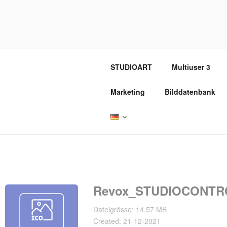
Zum
Inhalt
REVOX SU
springen
STUDIOART
Multiuser 3
Marketing
Bilddatenbank
Revox_STUDIOCONTRO
Dateigrösse: 14.57 MB
Created: 21-12-2021