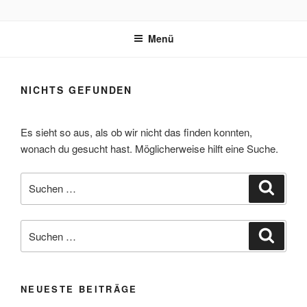
Zum
REVOX SUPPORT PORTAL
Inhalt
Menü
springen
NICHTS GEFUNDEN
Es sieht so aus, als ob wir nicht das finden konnten,
wonach du gesucht hast. Möglicherweise hilft eine Suche.
Suche
Suche
nach:
Suche
Suche
nach:
NEUESTE BEITRÄGE