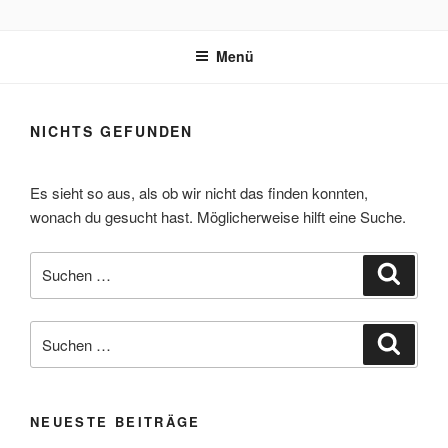
Zum
REVOX SUPPORT PORTAL
Inhalt
Menü
springen
NICHTS GEFUNDEN
Es sieht so aus, als ob wir nicht das finden konnten,
wonach du gesucht hast. Möglicherweise hilft eine Suche.
Suche
Suche
nach:
Suche
Suche
nach:
NEUESTE BEITRÄGE