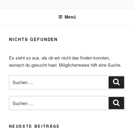
Zum
REVOX SUPPORT PORTAL
Inhalt
Menü
springen
NICHTS GEFUNDEN
Es sieht so aus, als ob wir nicht das finden konnten,
wonach du gesucht hast. Möglicherweise hilft eine Suche.
Suche
Suche
nach:
Suche
Suche
nach:
NEUESTE BEITRÄGE