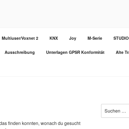
PPORT PORTAL
Multiuser/Voxnet 2
KNX
Joy
M-Serie
STUDI
Ausschreibung
Unterlagen GPSR Konformität
Alte T
Suche
nach:
ht das finden konnten, wonach du gesucht