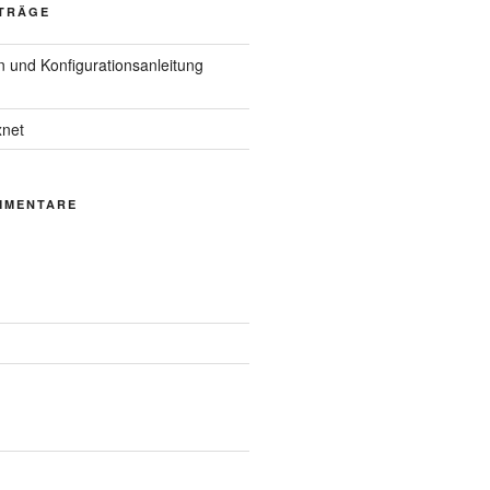
ITRÄGE
 und Konfigurationsanleitung
net
MMENTARE