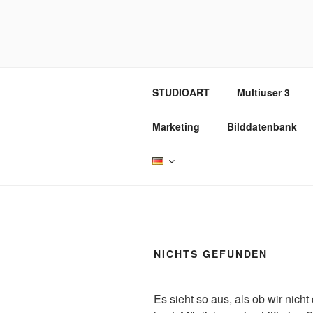
Zum
Inhalt
REVOX SU
springen
STUDIOART
Multiuser 3
Marketing
Bilddatenbank
NICHTS GEFUNDEN
Es sieht so aus, als ob wir nic