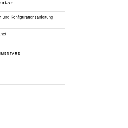
ITRÄGE
 und Konfigurationsanleitung
net
MMENTARE