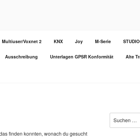
PPORT PORTAL
Multiuser/Voxnet 2
KNX
Joy
M-Serie
STUDI
Ausschreibung
Unterlagen GPSR Konformität
Alte T
Suche
nach:
ht das finden konnten, wonach du gesucht