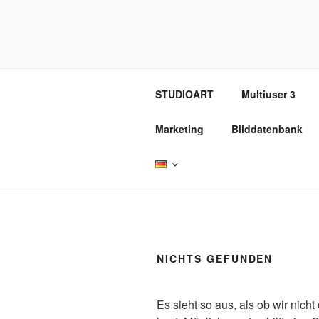
Zum
Inhalt
REVOX SU
springen
STUDIOART
Multiuser 3
Marketing
Bilddatenbank
NICHTS GEFUNDEN
Es sieht so aus, als ob wir nic